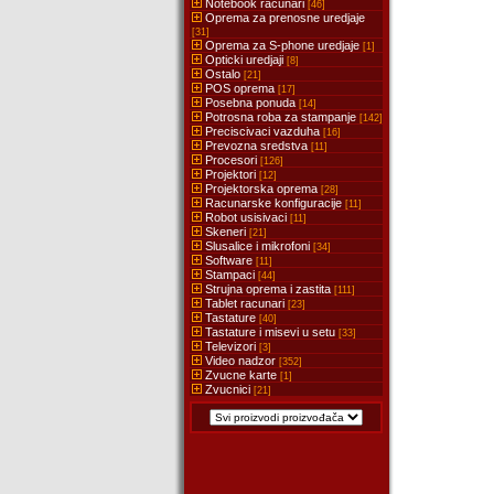
Notebook racunari
[46]
Oprema za prenosne uredjaje
[31]
Oprema za S-phone uredjaje
[1]
Opticki uredjaji
[8]
Ostalo
[21]
POS oprema
[17]
Posebna ponuda
[14]
Potrosna roba za stampanje
[142]
Preciscivaci vazduha
[16]
Prevozna sredstva
[11]
Procesori
[126]
Projektori
[12]
Projektorska oprema
[28]
Racunarske konfiguracije
[11]
Robot usisivaci
[11]
Skeneri
[21]
Slusalice i mikrofoni
[34]
Software
[11]
Stampaci
[44]
Strujna oprema i zastita
[111]
Tablet racunari
[23]
Tastature
[40]
Tastature i misevi u setu
[33]
Televizori
[3]
Video nadzor
[352]
Zvucne karte
[1]
Zvucnici
[21]