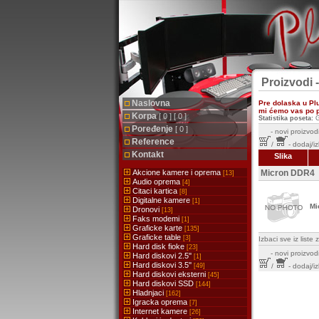
Proizvodi 
Naslovna
Pre dolaska u Pl
mi ćemo vas po pr
Korpa
[ 0 ] [ 0 ]
Statistika poseta:
G
Poređenje
[ 0 ]
-
novi proizvodi
Reference
/
- dodaj/i
Kontakt
Slika
Akcione kamere i oprema
Micron DDR4
[13]
Audio oprema
[4]
Citaci kartica
[8]
Digitalne kamere
[1]
Mi
Dronovi
[13]
Faks modemi
[1]
Graficke karte
[135]
Graficke table
[3]
Izbaci sve iz list
Hard disk fioke
[23]
-
novi proizvodi
Hard diskovi 2.5''
[1]
Hard diskovi 3.5''
[49]
/
- dodaj/i
Hard diskovi eksterni
[45]
Hard diskovi SSD
[144]
Hladnjaci
[162]
Igracka oprema
[7]
Internet kamere
[26]