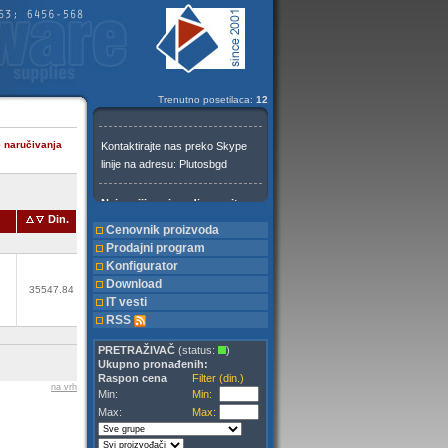
Trenutno posetilaca:
12
e naručivanja
Din.
Cenovnik proizvoda
Prodajni program
Konfigurator
Download
35547.84
IT vesti
RSS
PRETRAŽIVAČ
(status:
)
Ukupno pronađenih:
Raspon cena
Filter (din.)
na vrh
Min:
Min:
Max:
Max: