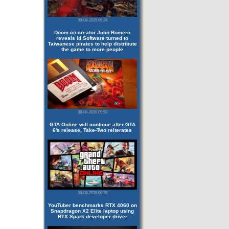
08-08-2026 06:24
Doom co-creator John Romero
reveals id Software turned to
Taiwanese pirates to help distribute
the game to more people
08-08-2026 05:53
GTA Online will continue after GTA
6's release, Take-Two reiterates
08-08-2026 00:35
YouTuber benchmarks RTX 4060 on
Snapdragon X2 Elite laptop using
RTX Spark developer driver