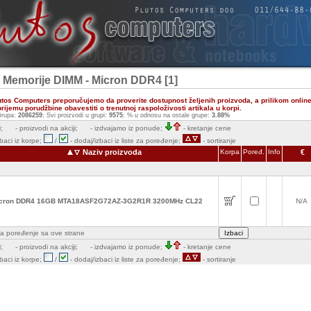
- Memorije DIMM - Micron DDR4 [1]
utos Computers preporučujemo da proverite dostupnost željenih proizvoda, a prilikom onlin
ijemu porudžbine obavestiti o trenutnoj raspoloživosti artikala u korpi.
rupa:
2086259
; Svi proizvodi u grupi:
9575
; % u odnosu na ostale grupe:
3.88%
;
- proizvodi na akciji;
- izdvajamo iz ponude;
- kretanje cene
zbaci iz korpe;
/
- dodaj/izbaci iz liste za poređenje;
- sortiranje
Naziv proizvoda
Korpa
Poređ.
Info
€
cron DDR4 16GB MTA18ASF2G72AZ-3G2R1R 3200MHz CL22
N/A
e za poređenje sa ove strane
;
- proizvodi na akciji;
- izdvajamo iz ponude;
- kretanje cene
zbaci iz korpe;
/
- dodaj/izbaci iz liste za poređenje;
- sortiranje