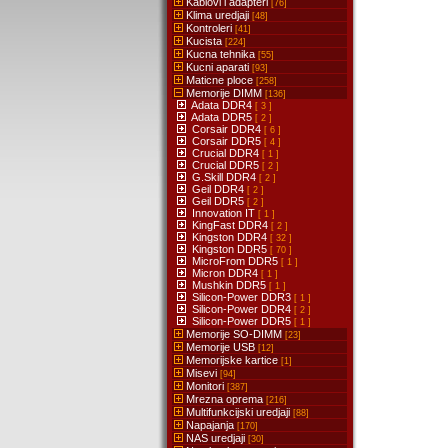
Kablovi i adapteri
[76]
Klima uredjaji
[48]
Kontroleri
[41]
Kucista
[224]
Kucna tehnika
[55]
Kucni aparati
[93]
Maticne ploce
[258]
Memorije DIMM
[136]
Adata DDR4
[ 3 ]
Adata DDR5
[ 2 ]
Corsair DDR4
[ 6 ]
Corsair DDR5
[ 4 ]
Crucial DDR4
[ 1 ]
Crucial DDR5
[ 2 ]
G.Skill DDR4
[ 2 ]
Geil DDR4
[ 2 ]
Geil DDR5
[ 2 ]
Innovation IT
[ 1 ]
KingFast DDR4
[ 2 ]
Kingston DDR4
[ 32 ]
Kingston DDR5
[ 70 ]
MicroFrom DDR5
[ 1 ]
Micron DDR4
[ 1 ]
Mushkin DDR5
[ 1 ]
Silicon-Power DDR3
[ 1 ]
Silicon-Power DDR4
[ 2 ]
Silicon-Power DDR5
[ 1 ]
Memorije SO-DIMM
[23]
Memorije USB
[12]
Memorijske kartice
[1]
Misevi
[94]
Monitori
[387]
Mrezna oprema
[216]
Multifunkcijski uredjaji
[88]
Napajanja
[170]
NAS uredjaji
[30]