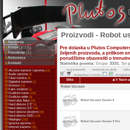
Proizvodi - Robot u
Naslovna
Korpa
Pre dolaska u Plutos Computer
[ 0 ] [ 0 ]
Poređenje
željenih proizvoda, a prilikom 
[ 0 ]
Reference
porudžbine obavestiti o trenutnoj
Kontakt
Statistika poseta:
Grupa:
3331
; Svi 
-
novi proizvodi;
- proizvodi na akciji;
- izdv
Akcione kamere i oprema
[13]
Audio oprema
[4]
/
- dodaj/izbaci iz korpe;
/
- dodaj/izbac
Citaci kartica
[8]
Slika
Naziv p
Digitalne kamere
[1]
Dronovi
[13]
Robot Vacuum
Faks modemi
[1]
Graficke karte
[135]
Graficke table
[3]
Robot Vacuum Xiaomi 5
Hard disk fioke
[23]
Hard diskovi 2.5''
[1]
Hard diskovi 3.5''
[49]
Hard diskovi eksterni
[45]
Hard diskovi SSD
[144]
Hladnjaci
[162]
Robot Vacuum Xiaomi 5 Pro
Igracka oprema
[7]
Internet kamere
[26]