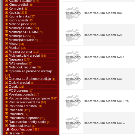
Kablovi i adapteri
[76]
Klima uredjaji
[48]
Kontroleri
[41]
Kucista
[224]
Robot Vacuum Xiaomi H40
Kucna tehnika
[55]
Kucni aparati
[93]
Maticne ploce
[258]
Memorije DIMM
[136]
Memorije SO-DIMM
[23]
Robot Vacuum Xiaomi S20
Memorije USB
[12]
Memorijske kartice
[1]
Misevi
[94]
Monitori
[387]
Mrezna oprema
[216]
Multifunkcijski uredjaji
[88]
Robot Vacuum Xiaomi S20+
Napajanja
[170]
NAS uredjaji
[30]
Notebook racunari
[46]
Oprema za prenosne uredjaje
[31]
Oprema za S-phone uredjaje
Robot Vacuum Xiaomi S40
[1]
Opticki uredjaji
[8]
Ostalo
[21]
POS oprema
[17]
Posebna ponuda
[14]
Potrosna roba za stampanje
[142]
Robot Vacuum Xiaomi S40 Pro
Preciscivaci vazduha
[16]
Prevozna sredstva
[11]
Procesori
[126]
Projektori
[12]
Projektorska oprema
[28]
Racunarske konfiguracije
[11]
Robot Vacuum Xiaomi S40C
Robot usisivaci
[11]
Robot Vacuum
[ 11 ]
Skeneri
[21]