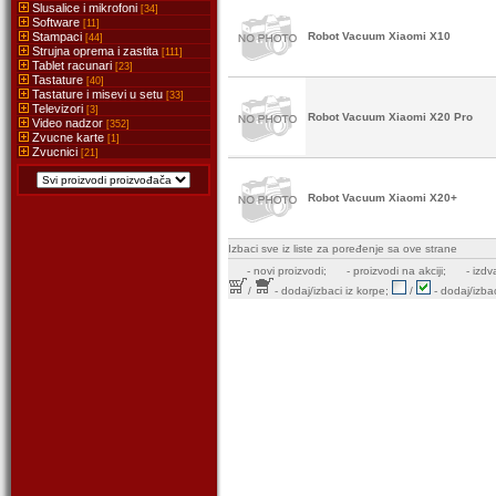
Slusalice i mikrofoni
[34]
Software
[11]
Stampaci
Robot Vacuum Xiaomi X10
[44]
Strujna oprema i zastita
[111]
Tablet racunari
[23]
Tastature
[40]
Tastature i misevi u setu
[33]
Televizori
[3]
Robot Vacuum Xiaomi X20 Pro
Video nadzor
[352]
Zvucne karte
[1]
Zvucnici
[21]
Robot Vacuum Xiaomi X20+
Izbaci sve iz liste za poređenje sa ove strane
-
novi proizvodi;
- proizvodi na akciji;
- izdv
/
- dodaj/izbaci iz korpe;
/
- dodaj/izbac