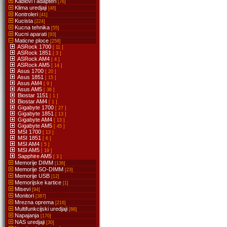
Kablovi i adapteri
[76]
Klima uredjaji
[48]
Kontroleri
[41]
Kucista
[224]
Kucna tehnika
[55]
Kucni aparati
[93]
Maticne ploce
[258]
ASRock 1700
[ 11 ]
ASRock 1851
[ 3 ]
ASRock AM4
[ 4 ]
ASRock AM5
[ 14 ]
Asus 1700
[ 20 ]
Asus 1851
[ 15 ]
Asus AM4
[ 9 ]
Asus AM5
[ 36 ]
Biostar 1151
[ 1 ]
Biostar AM4
[ 1 ]
Gigabyte 1700
[ 27 ]
Gigabyte 1851
[ 13 ]
Gigabyte AM4
[ 13 ]
Gigabyte AM5
[ 45 ]
MSI 1700
[ 13 ]
MSI 1851
[ 6 ]
MSI AM4
[ 5 ]
MSI AM5
[ 19 ]
Sapphire AM5
[ 3 ]
Memorije DIMM
[136]
Memorije SO-DIMM
[23]
Memorije USB
[12]
Memorijske kartice
[1]
Misevi
[94]
Monitori
[387]
Mrezna oprema
[216]
Multifunkcijski uredjaji
[88]
Napajanja
[170]
NAS uredjaji
[30]