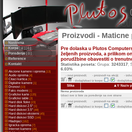
Proizvodi - Maticne 
Naslovna
Korpa
Pre dolaska u Plutos Computer
[ 0 ] [ 0 ]
Poređenje
željenih proizvoda, a prilikom 
[ 0 ]
Reference
porudžbine obavestiti o trenutnoj
Kontakt
Statistika poseta:
Grupa:
3243317
; 
6.03%
Akcione kamere i oprema
[13]
Audio oprema
-
novi proizvodi;
- proizvodi na akciji;
- izdv
[4]
Citaci kartica
[8]
/
- dodaj/izbaci iz korpe;
/
- dodaj/izbac
Digitalne kamere
[1]
Slika
Naziv p
Dronovi
[13]
Faks modemi
[1]
Nema proizvoda
Graficke karte
[135]
Izbaci sve iz liste za poređenje sa ove strane
Graficke table
[3]
-
novi proizvodi;
- proizvodi na akciji;
- izdv
Hard disk fioke
[23]
Hard diskovi 2.5''
[1]
/
- dodaj/izbaci iz korpe;
/
- dodaj/izbac
Hard diskovi 3.5''
[49]
Hard diskovi eksterni
[45]
Hard diskovi SSD
[144]
Hladnjaci
[162]
Igracka oprema
[7]
Internet kamere
[26]