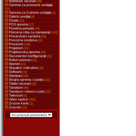
Notebook racunari
[46]
Oprema za prenosne uredjaje
[31]
Oprema za S-phone uredjaje
[1]
Opticki uredjaji
[8]
Ostalo
[21]
POS oprema
[17]
Posebna ponuda
[14]
Potrosna roba za stampanje
[142]
Preciscivaci vazduha
[16]
Prevozna sredstva
[11]
Procesori
[126]
Projektori
[12]
Projektorska oprema
[28]
Racunarske konfiguracije
[11]
Robot usisivaci
[11]
Skeneri
[21]
Slusalice i mikrofoni
[34]
Software
[11]
Stampaci
[44]
Strujna oprema i zastita
[111]
Tablet racunari
[23]
Tastature
[40]
Tastature i misevi u setu
[33]
Televizori
[3]
Video nadzor
[352]
Zvucne karte
[1]
Zvucnici
[21]