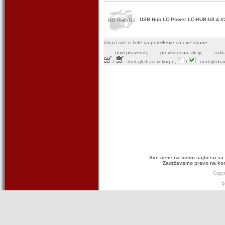
USB Hub LC-Power LC-HUB-U3-4-V2 
Izbaci sve iz liste za poređenje sa ove strane
-
novi proizvodi;
- proizvodi na akciji;
- izdv
/
- dodaj/izbaci iz korpe;
/
- dodaj/izbac
Sve cene na ovom sajtu su sa 
Zadržavamo pravo na kor
Copyr
p