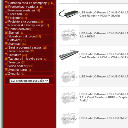
Potrosna roba za stampanje
[142]
Preciscivaci vazduha
[16]
Prevozna sredstva
[11]
USB Hub LC-Power LC-HUB-C-MULTI-
Procesori
[126]
Card Reader + HDMI + GLAN)
Projektori
[12]
Projektorska oprema
[28]
Racunarske konfiguracije
[11]
Robot usisivaci
[11]
Skeneri
[21]
USB Hub LC-Power LC-HUB-C-MULTI
Slusalice i mikrofoni
3.2 + HDMI)
[34]
Software
[11]
Stampaci
[44]
Strujna oprema i zastita
[111]
Tablet racunari
[23]
USB Hub LC-Power LC-HUB-C-MULTI-
Tastature
[40]
Card Reader + HDMI + VGA + GLAN
Tastature i misevi u setu
[33]
Televizori
[3]
Video nadzor
[352]
Zvucne karte
[1]
Zvucnici
[21]
USB Hub LC-Power LC-HUB-C-MULTI-
USB Hub LC-Power LC-HUB-C-MULTI
3.2 + Card Reader + HDMI + Displ
Audio)
USB Hub LC-Power LC-HUB-U3-4-C 4