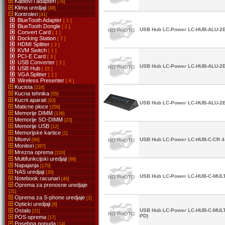
Kablovi i adapteri
[76]
Klima uredjaji
[48]
Kontroleri
[41]
BlueTooth Adapter
[ 1 ]
BlueTooth Dongle
[ 2 ]
USB Hub LC-Power LC-HUB-ALU-2B-
Convert Card
[ 1 ]
Docking Station
[ 7 ]
HDMI Splitter
[ 2 ]
KVM Switch
[ 1 ]
PCI-E Card
[ 3 ]
USB Converter
[ 2 ]
USB Hub LC-Power LC-HUB-ALU-2B-4
USB Hub
[ 15 ]
VGA Splitter
[ 1 ]
Wireless Presenter
[ 6 ]
Kucista
[224]
Kucna tehnika
[55]
Kucni aparati
[93]
USB Hub LC-Power LC-HUB-ALU-2B-7
Maticne ploce
[258]
Memorije DIMM
[136]
Memorije SO-DIMM
[23]
Memorije USB
[12]
Memorijske kartice
[1]
Misevi
USB Hub LC-Power LC-HUB-C-CR 4-p
[94]
Monitori
[387]
Mrezna oprema
[216]
Multifunkcijski uredjaji
[88]
Napajanja
[170]
NAS uredjaji
[30]
USB Hub LC-Power LC-HUB-C-MULTI-
Notebook racunari
[46]
Oprema za prenosne uredjaje
[31]
Oprema za S-phone uredjaje
[1]
Opticki uredjaji
[8]
Ostalo
USB Hub LC-Power LC-HUB-C-MULTI-
[21]
PD)
POS oprema
[17]
Posebna ponuda
[14]