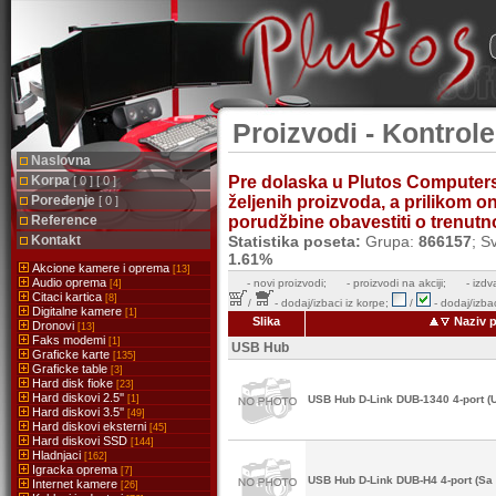
Proizvodi - Kontrole
Naslovna
Korpa
Pre dolaska u Plutos Computer
[ 0 ] [ 0 ]
Poređenje
željenih proizvoda, a prilikom 
[ 0 ]
Reference
porudžbine obavestiti o trenutnoj
Kontakt
Statistika poseta:
Grupa:
866157
; S
1.61%
Akcione kamere i oprema
[13]
Audio oprema
-
novi proizvodi;
- proizvodi na akciji;
- izdv
[4]
Citaci kartica
[8]
/
- dodaj/izbaci iz korpe;
/
- dodaj/izbac
Digitalne kamere
[1]
Slika
Naziv 
Dronovi
[13]
Faks modemi
[1]
USB Hub
Graficke karte
[135]
Graficke table
[3]
Hard disk fioke
[23]
Hard diskovi 2.5''
[1]
USB Hub D-Link DUB-1340 4-port (
Hard diskovi 3.5''
[49]
Hard diskovi eksterni
[45]
Hard diskovi SSD
[144]
Hladnjaci
[162]
Igracka oprema
[7]
USB Hub D-Link DUB-H4 4-port (Sa
Internet kamere
[26]