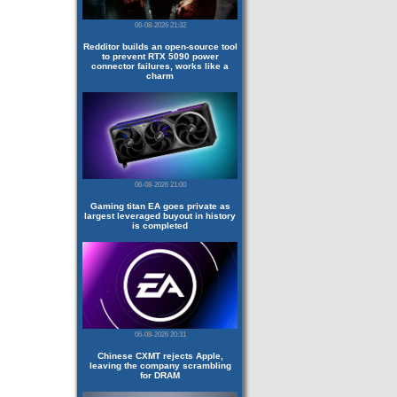
06-08-2026 21:32
Redditor builds an open-source tool
to prevent RTX 5090 power
connector failures, works like a
charm
06-08-2026 21:00
Gaming titan EA goes private as
largest leveraged buyout in history
is completed
06-08-2026 20:31
Chinese CXMT rejects Apple,
leaving the company scrambling
for DRAM