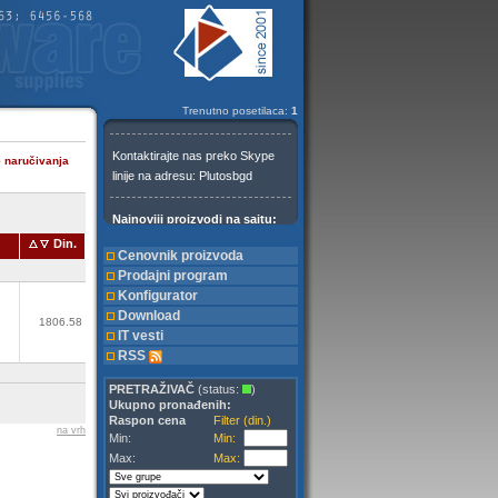
Trenutno posetilaca:
1
e naručivanja
Din.
Cenovnik proizvoda
Prodajni program
Konfigurator
Download
1806.58
IT vesti
RSS
PRETRAŽIVAČ
(status:
)
Ukupno pronađenih:
Raspon cena
Filter (din.)
na vrh
Min:
Min:
Max:
Max: