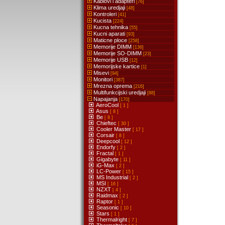
Kablovi i adapteri
[76]
Klima uredjaji
[48]
Kontroleri
[41]
Kucista
[224]
Kucna tehnika
[55]
Kucni aparati
[93]
Maticne ploce
[258]
Memorije DIMM
[136]
Memorije SO-DIMM
[23]
Memorije USB
[12]
Memorijske kartice
[1]
Misevi
[94]
Monitori
[387]
Mrezna oprema
[216]
Multifunkcijski uredjaji
[88]
Napajanja
[170]
AeroCool
[ 1 ]
Asus
[ 8 ]
Be
[ 8 ]
Chieftec
[ 30 ]
Cooler Master
[ 17 ]
Corsair
[ 8 ]
Deepcool
[ 12 ]
Endorfy
[ 2 ]
Fractal
[ 1 ]
Gigabyte
[ 11 ]
iG-Max
[ 2 ]
LC-Power
[ 15 ]
MS Industrial
[ 2 ]
MSI
[ 16 ]
NZXT
[ 4 ]
Raidmax
[ 2 ]
Raptor
[ 1 ]
Seasonic
[ 10 ]
Stars
[ 1 ]
Thermalright
[ 7 ]