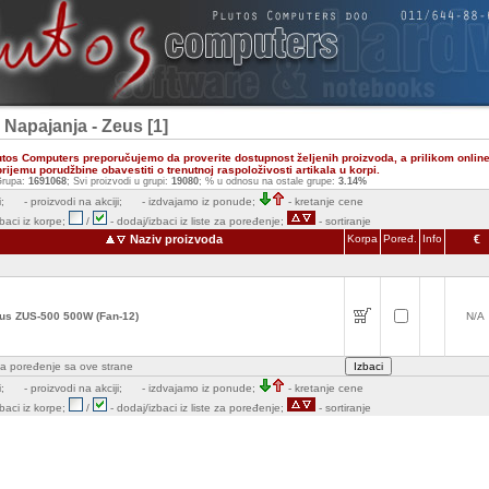
 Napajanja - Zeus [1]
utos Computers preporučujemo da proverite dostupnost željenih proizvoda, a prilikom onlin
ijemu porudžbine obavestiti o trenutnoj raspoloživosti artikala u korpi.
rupa:
1691068
; Svi proizvodi u grupi:
19080
; % u odnosu na ostale grupe:
3.14%
;
- proizvodi na akciji;
- izdvajamo iz ponude;
- kretanje cene
zbaci iz korpe;
/
- dodaj/izbaci iz liste za poređenje;
- sortiranje
Naziv proizvoda
Korpa
Poređ.
Info
€
us ZUS-500 500W (Fan-12)
N/A
e za poređenje sa ove strane
;
- proizvodi na akciji;
- izdvajamo iz ponude;
- kretanje cene
zbaci iz korpe;
/
- dodaj/izbaci iz liste za poređenje;
- sortiranje