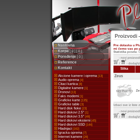
Proizvodi -
Naslovna
Pre dolaska u Pl
mi ćemo vas po pr
Korpa
[ 0 ] [ 0 ]
Statistika poseta:
G
Poređenje
[ 0 ]
-
novi proizvodi
Reference
/
- dodaj/i
Kontakt
Slika
Akcione kamere i oprema
Zeus
[13]
Audio oprema
[4]
Citaci kartica
[8]
Digitalne kamere
[1]
Ze
Dronovi
[13]
Faks modemi
[1]
Graficke karte
[135]
Graficke table
[3]
Izbaci sve iz list
Hard disk fioke
[23]
-
novi proizvodi
Hard diskovi 2.5''
[1]
Hard diskovi 3.5''
[49]
/
- dodaj/i
Hard diskovi eksterni
[45]
Hard diskovi SSD
[144]
Hladnjaci
[162]
Igracka oprema
[7]
Internet kamere
[26]