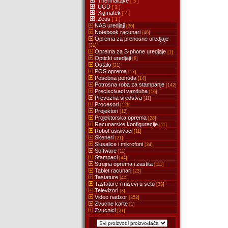
Thermaltake
[ 5 ]
UGD
[ 2 ]
Xigmatek
[ 4 ]
Zeus
[ 1 ]
NAS uredjaji
[30]
Notebook racunari
[46]
Oprema za prenosne uredjaje
[31]
Oprema za S-phone uredjaje
[1]
Opticki uredjaji
[8]
Ostalo
[21]
POS oprema
[17]
Posebna ponuda
[14]
Potrosna roba za stampanje
[142]
Preciscivaci vazduha
[16]
Prevozna sredstva
[11]
Procesori
[126]
Projektori
[12]
Projektorska oprema
[28]
Racunarske konfiguracije
[11]
Robot usisivaci
[11]
Skeneri
[21]
Slusalice i mikrofoni
[34]
Software
[11]
Stampaci
[44]
Strujna oprema i zastita
[111]
Tablet racunari
[23]
Tastature
[40]
Tastature i misevi u setu
[33]
Televizori
[3]
Video nadzor
[352]
Zvucne karte
[1]
Zvucnici
[21]