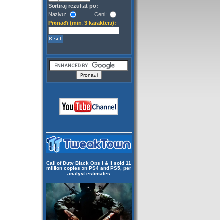
Sortiraj rezultat po:
Nazivu:
Ceni:
Pronađi (min. 3 karaktera):
Call of Duty Black Ops I & II sold 11
million copies on PS4 and PS5, per
analyst estimates