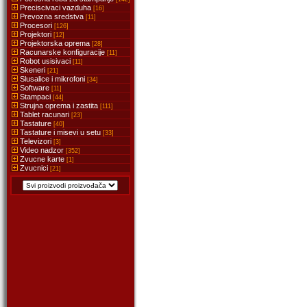
Preciscivaci vazduha
[16]
Prevozna sredstva
[11]
Procesori
[126]
Projektori
[12]
Projektorska oprema
[28]
Racunarske konfiguracije
[11]
Robot usisivaci
[11]
Skeneri
[21]
Slusalice i mikrofoni
[34]
Software
[11]
Stampaci
[44]
Strujna oprema i zastita
[111]
Tablet racunari
[23]
Tastature
[40]
Tastature i misevi u setu
[33]
Televizori
[3]
Video nadzor
[352]
Zvucne karte
[1]
Zvucnici
[21]