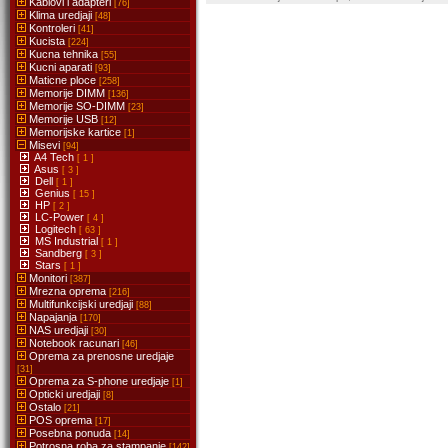
Kablovi i adapteri
[76]
Klima uredjaji
[48]
Kontroleri
[41]
Kucista
[224]
Kucna tehnika
[55]
Kucni aparati
[93]
Maticne ploce
[258]
Memorije DIMM
[136]
Memorije SO-DIMM
[23]
Memorije USB
[12]
Memorijske kartice
[1]
Misevi
[94]
A4 Tech
[ 1 ]
Asus
[ 3 ]
Dell
[ 1 ]
Genius
[ 15 ]
HP
[ 2 ]
LC-Power
[ 4 ]
Logitech
[ 63 ]
MS Industrial
[ 1 ]
Sandberg
[ 3 ]
Stars
[ 1 ]
Monitori
[387]
Mrezna oprema
[216]
Multifunkcijski uredjaji
[88]
Napajanja
[170]
NAS uredjaji
[30]
Notebook racunari
[46]
Oprema za prenosne uredjaje
[31]
Oprema za S-phone uredjaje
[1]
Opticki uredjaji
[8]
Ostalo
[21]
POS oprema
[17]
Posebna ponuda
[14]
Potrosna roba za stampanje
[142]