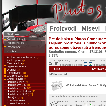
Proizvodi - Misevi - 
Naslovna
Korpa
Pre dolaska u Plutos Computer
[ 0 ] [ 0 ]
Poređenje
željenih proizvoda, a prilikom 
[ 0 ]
Reference
porudžbine obavestiti o trenutnoj
Kontakt
Statistika poseta:
Grupa:
1713108
; 
3.19%
Akcione kamere i oprema
[13]
Audio oprema
-
novi proizvodi;
- proizvodi na akciji;
- izdv
[4]
Citaci kartica
[8]
/
- dodaj/izbaci iz korpe;
/
- dodaj/izbac
Digitalne kamere
[1]
Slika
Naziv 
Dronovi
[13]
Faks modemi
[1]
MS Industrial
Graficke karte
[135]
Graficke table
[3]
Hard disk fioke
[23]
Hard diskovi 2.5''
[1]
MS Industrial Wired Focus C116 O
Hard diskovi 3.5''
[49]
Hard diskovi eksterni
[45]
Hard diskovi SSD
[144]
Izbaci sve iz liste za poređenje sa ove strane
Hladnjaci
[162]
Igracka oprema
[7]
-
novi proizvodi;
- proizvodi na akciji;
- izdv
Internet kamere
[26]
/
- dodaj/izbaci iz korpe;
/
- dodaj/izbac