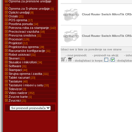
Oprema za prenosne uredjaje
[31]
Oprema za S-phone uredjaje
[1]
Opticki uredjaji
[8]
Cloud Router Switch MikroTik C
Ostalo
[21]
POS oprema
[17]
Posebna ponuda
[14]
Potrosna roba za stampanje
[142]
Preciscivaci vazduha
[16]
Prevozna sredstva
[11]
Cloud Router Switch MikroTik CR
Procesori
[126]
Projektori
[12]
Projektorska oprema
[28]
Izbaci sve iz liste za poređenje sa ove strane
Racunarske konfiguracije
[11]
Robot usisivaci
[11]
-
novi proizvodi;
- proizvodi na akciji;
- izdv
Skeneri
[21]
/
- dodaj/izbaci iz korpe;
/
- dodaj/izbac
Slusalice i mikrofoni
[34]
Software
[11]
Stampaci
[44]
Strujna oprema i zastita
[111]
Tablet racunari
[23]
Tastature
[40]
Tastature i misevi u setu
[33]
Televizori
[3]
Video nadzor
[352]
Zvucne karte
[1]
Zvucnici
[21]