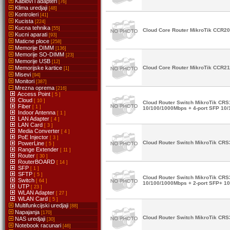
Kablovi i adapteri
[76]
Klima uredjaji
[48]
Kontroleri
[41]
Kucista
[224]
Kucna tehnika
[55]
Cloud Core Router MikroTik CCR
Kucni aparati
[93]
Maticne ploce
[258]
Memorije DIMM
[136]
Memorije SO-DIMM
[23]
Memorije USB
[12]
Memorijske kartice
Cloud Core Router MikroTik CCR2
[1]
Misevi
[94]
Monitori
[387]
Mrezna oprema
[216]
Access Point
[ 5 ]
Cloud
[ 10 ]
Cloud Router Switch MikroTik CRS1
Fiber
[ 1 ]
10/100/1000Mbps + 4-port SFP 10
Indoor Antenna
[ 1 ]
LAN Adapter
[ 4 ]
LAN Card
[ 3 ]
Media Converter
[ 4 ]
PoE Injector
[ 3 ]
Cloud Router Switch MikroTik CR
PowerLine
[ 5 ]
Range Extender
[ 11 ]
Router
[ 30 ]
RouterBOARD
[ 14 ]
SFP
[ 1 ]
SFTP
[ 5 ]
Cloud Router Switch MikroTik CR
Switch
[ 64 ]
10/100/1000Mbps + 2-port SFP+ 1
UTP
[ 23 ]
WLAN Adapter
[ 27 ]
WLAN Card
[ 5 ]
Multifunkcijski uredjaji
[88]
Napajanja
[170]
Cloud Router Switch MikroTik C
NAS uredjaji
[30]
Notebook racunari
[46]