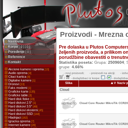
Proizvodi - Mrezna 
Naslovna
Korpa
Pre dolaska u Plutos Computer
[ 0 ] [ 0 ]
Poređenje
željenih proizvoda, a prilikom 
[ 0 ]
Reference
porudžbine obavestiti o trenutnoj
Kontakt
Statistika poseta:
Grupa:
2509604
; 
grupe:
4.66%
Akcione kamere i oprema
[13]
Audio oprema
-
novi proizvodi;
- proizvodi na akciji;
- izdv
[4]
Citaci kartica
[8]
/
- dodaj/izbaci iz korpe;
/
- dodaj/izbac
Digitalne kamere
[1]
Slika
Naziv p
Dronovi
[13]
Faks modemi
[1]
Cloud
Graficke karte
[135]
Graficke table
[3]
Hard disk fioke
[23]
Hard diskovi 2.5''
[1]
Cloud Core Router MikroTik CCR2
Hard diskovi 3.5''
[49]
Hard diskovi eksterni
[45]
Hard diskovi SSD
[144]
Hladnjaci
[162]
Igracka oprema
[7]
Cloud Core Router MikroTik CCR2
Internet kamere
[26]