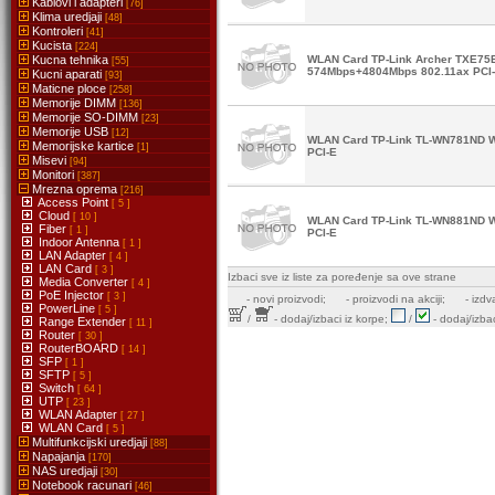
Kablovi i adapteri
[76]
Klima uredjaji
[48]
Kontroleri
[41]
Kucista
[224]
Kucna tehnika
WLAN Card TP-Link Archer TXE75
[55]
574Mbps+4804Mbps 802.11ax PCI
Kucni aparati
[93]
Maticne ploce
[258]
Memorije DIMM
[136]
Memorije SO-DIMM
[23]
Memorije USB
[12]
WLAN Card TP-Link TL-WN781ND W
Memorijske kartice
[1]
PCI-E
Misevi
[94]
Monitori
[387]
Mrezna oprema
[216]
Access Point
[ 5 ]
Cloud
[ 10 ]
WLAN Card TP-Link TL-WN881ND W
Fiber
[ 1 ]
PCI-E
Indoor Antenna
[ 1 ]
LAN Adapter
[ 4 ]
LAN Card
[ 3 ]
Izbaci sve iz liste za poređenje sa ove strane
Media Converter
[ 4 ]
PoE Injector
[ 3 ]
-
novi proizvodi;
- proizvodi na akciji;
- izdv
PowerLine
[ 5 ]
/
- dodaj/izbaci iz korpe;
/
- dodaj/izbac
Range Extender
[ 11 ]
Router
[ 30 ]
RouterBOARD
[ 14 ]
SFP
[ 1 ]
SFTP
[ 5 ]
Switch
[ 64 ]
UTP
[ 23 ]
WLAN Adapter
[ 27 ]
WLAN Card
[ 5 ]
Multifunkcijski uredjaji
[88]
Napajanja
[170]
NAS uredjaji
[30]
Notebook racunari
[46]