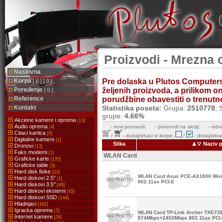
Proizvodi - Mrezna
Naslovna
Korpa
Pre dolaska u Plutos Computer
[ 0 ] [ 0 ]
Poređenje
željenih proizvoda, a prilikom 
[ 0 ]
Reference
porudžbine obavestiti o trenutnoj
Kontakt
Statistika poseta:
Grupa:
2510778
; 
grupe:
4.66%
Akcione kamere i oprema
[13]
Audio oprema
-
novi proizvodi;
- proizvodi na akciji;
- izdv
[4]
Citaci kartica
[8]
/
- dodaj/izbaci iz korpe;
/
- dodaj/izbac
Digitalne kamere
[1]
Slika
Naziv 
Dronovi
[13]
Faks modemi
[1]
WLAN Card
Graficke karte
[135]
Graficke table
[3]
Hard disk fioke
[23]
WLAN Card Asus PCE-AX1800 Wir
Hard diskovi 2.5''
[1]
802.11ax PCI-E
Hard diskovi 3.5''
[49]
Hard diskovi eksterni
[45]
Hard diskovi SSD
[144]
Hladnjaci
[162]
Igracka oprema
[7]
WLAN Card TP-Link Archer TXE72
Internet kamere
[26]
574Mbps+2402Mbps 802.11ax PCI