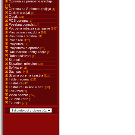
Oprema za prenosne uredjaje
[31]
Oprema za S-phone uredjaje
[1]
Opticki uredjaji
[8]
Ostalo
[21]
POS oprema
[17]
Posebna ponuda
[14]
Potrosna roba za stampanje
[142]
Preciscivaci vazduha
[16]
Prevozna sredstva
[11]
Procesori
[126]
Projektori
[12]
Projektorska oprema
[28]
Racunarske konfiguracije
[11]
Robot usisivaci
[11]
Skeneri
[21]
Slusalice i mikrofoni
[34]
Software
[11]
Stampaci
[44]
Strujna oprema i zastita
[111]
Tablet racunari
[23]
Tastature
[40]
Tastature i misevi u setu
[33]
Televizori
[3]
Video nadzor
[352]
Zvucne karte
[1]
Zvucnici
[21]