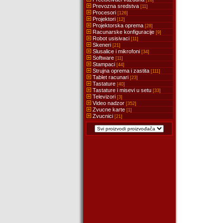
[16]
Prevozna sredstva
[11]
Procesori
[126]
Projektori
[12]
Projektorska oprema
[28]
Racunarske konfiguracije
[9]
Robot usisivaci
[11]
Skeneri
[21]
Slusalice i mikrofoni
[34]
Software
[11]
Stampaci
[44]
Strujna oprema i zastita
[111]
Tablet racunari
[23]
Tastature
[40]
Tastature i misevi u setu
[33]
Televizori
[3]
Video nadzor
[352]
Zvucne karte
[1]
Zvucnici
[21]