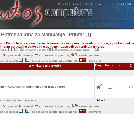
- Potrosna roba za stampanje - Printer [1]
utos Computers preporučujemo da proverite dostupnost željenih proizvoda, a prilikom onlin
ijemu porudžbine obavestiti o trenutnoj raspoloživosti artikala u korpi.
rupa:
1833724
; Svi proizvodi u grupi:
4588
; % u odnosu na ostale grupe:
3.41%
;
- proizvodi na akciji;
- izdvajamo iz ponude;
- kretanje cene
zbaci iz korpe;
/
- dodaj/izbaci iz liste za poređenje;
- sortiranje
Naziv proizvoda
Korpa
Poređ.
Info
€
inter Paper Mondi Communicator Basic (80g)
N/A
e za poređenje sa ove strane
;
- proizvodi na akciji;
- izdvajamo iz ponude;
- kretanje cene
zbaci iz korpe;
/
- dodaj/izbaci iz liste za poređenje;
- sortiranje