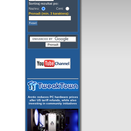
Sortiraj rezultat po:
Nazivu:
Ceni:
Pronađi (min. 3 karaktera):
Arctic reduces PC hardware prices
after US tariff refunds, while also
investing in community initiatives