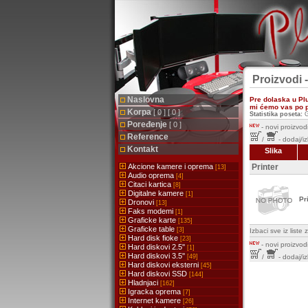
Proizvodi 
Naslovna
Pre dolaska u Pl
mi ćemo vas po pr
Korpa
[ 0 ] [ 0 ]
Statistika poseta:
G
Poređenje
[ 0 ]
-
novi proizvodi
Reference
/
- dodaj/i
Kontakt
Slika
Akcione kamere i oprema
Printer
[13]
Audio oprema
[4]
Citaci kartica
[8]
Digitalne kamere
[1]
Pr
Dronovi
[13]
Faks modemi
[1]
Graficke karte
[135]
Graficke table
[3]
Izbaci sve iz list
Hard disk fioke
[23]
-
novi proizvodi
Hard diskovi 2.5''
[1]
Hard diskovi 3.5''
[49]
/
- dodaj/i
Hard diskovi eksterni
[45]
Hard diskovi SSD
[144]
Hladnjaci
[162]
Igracka oprema
[7]
Internet kamere
[26]