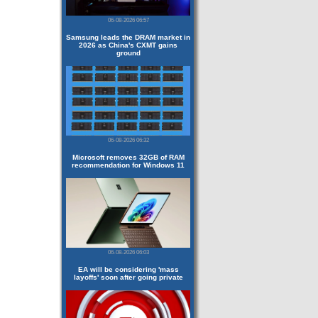
06-08-2026 06:57
Samsung leads the DRAM market in
2026 as China's CXMT gains
ground
06-08-2026 06:32
Microsoft removes 32GB of RAM
recommendation for Windows 11
06-08-2026 06:03
EA will be considering 'mass
layoffs' soon after going private