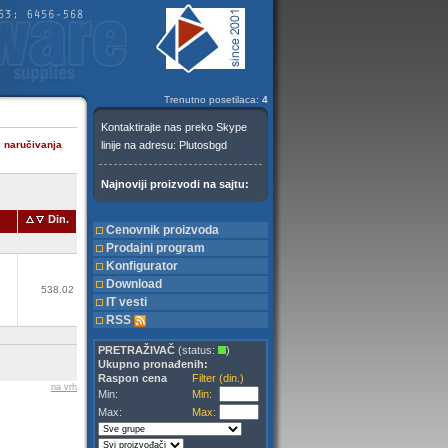
Trenutno posetilaca:
4
e naručivanja
Din.
Cenovnik proizvoda
Prodajni program
Konfigurator
Download
538.02
IT vesti
RSS
PRETRAŽIVAČ
(status:
)
Ukupno pronađenih:
Raspon cena
Filter (din.)
na vrh
Min:
Min:
Max:
Max: