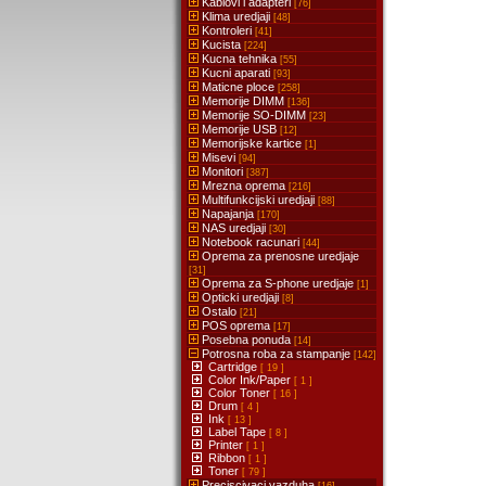
Kablovi i adapteri
[76]
Klima uredjaji
[48]
Kontroleri
[41]
Kucista
[224]
Kucna tehnika
[55]
Kucni aparati
[93]
Maticne ploce
[258]
Memorije DIMM
[136]
Memorije SO-DIMM
[23]
Memorije USB
[12]
Memorijske kartice
[1]
Misevi
[94]
Monitori
[387]
Mrezna oprema
[216]
Multifunkcijski uredjaji
[88]
Napajanja
[170]
NAS uredjaji
[30]
Notebook racunari
[44]
Oprema za prenosne uredjaje
[31]
Oprema za S-phone uredjaje
[1]
Opticki uredjaji
[8]
Ostalo
[21]
POS oprema
[17]
Posebna ponuda
[14]
Potrosna roba za stampanje
[142]
Cartridge
[ 19 ]
Color Ink/Paper
[ 1 ]
Color Toner
[ 16 ]
Drum
[ 4 ]
Ink
[ 13 ]
Label Tape
[ 8 ]
Printer
[ 1 ]
Ribbon
[ 1 ]
Toner
[ 79 ]
Preciscivaci vazduha