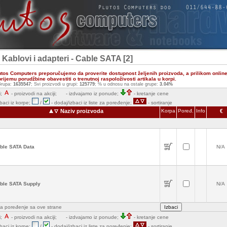
 Kablovi i adapteri - Cable SATA [2]
utos Computers preporučujemo da proverite dostupnost željenih proizvoda, a prilikom onlin
ijemu porudžbine obavestiti o trenutnoj raspoloživosti artikala u korpi.
rupa:
1635547
; Svi proizvodi u grupi:
125779
; % u odnosu na ostale grupe:
3.04%
;
- proizvodi na akciji;
- izdvajamo iz ponude;
- kretanje cene
zbaci iz korpe;
/
- dodaj/izbaci iz liste za poređenje;
- sortiranje
Naziv proizvoda
Korpa
Poređ.
Info
€
ble SATA Data
N/A
ble SATA Supply
N/A
e za poređenje sa ove strane
;
- proizvodi na akciji;
- izdvajamo iz ponude;
- kretanje cene
zbaci iz korpe;
/
- dodaj/izbaci iz liste za poređenje;
- sortiranje