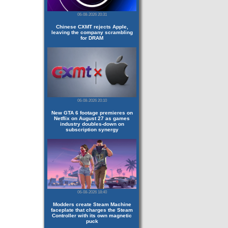
06-08-2026 20:31
Chinese CXMT rejects Apple,
leaving the company scrambling
for DRAM
06-08-2026 20:10
New GTA 6 footage premieres on
Netflix on August 27 as games
industry doubles-down on
subscription synergy
06-08-2026 18:40
Modders create Steam Machine
faceplate that charges the Steam
Controller with its own magnetic
puck