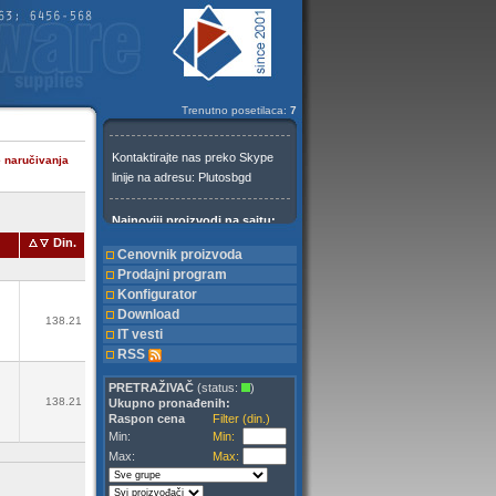
Trenutno posetilaca:
7
e naručivanja
Din.
Cenovnik proizvoda
Prodajni program
Konfigurator
Download
138.21
IT vesti
RSS
PRETRAŽIVAČ
(status:
)
138.21
Ukupno pronađenih:
Raspon cena
Filter (din.)
Min:
Min:
Max:
Max: