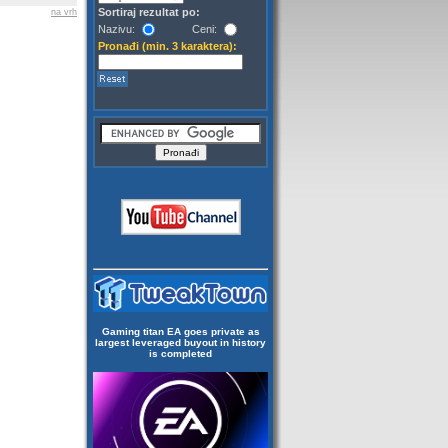
Sortiraj rezultat po:
na vrh
Nazivu:
Ceni:
Pronađi (min. 3 karaktera):
Gaming titan EA goes private as
largest leveraged buyout in history
is completed