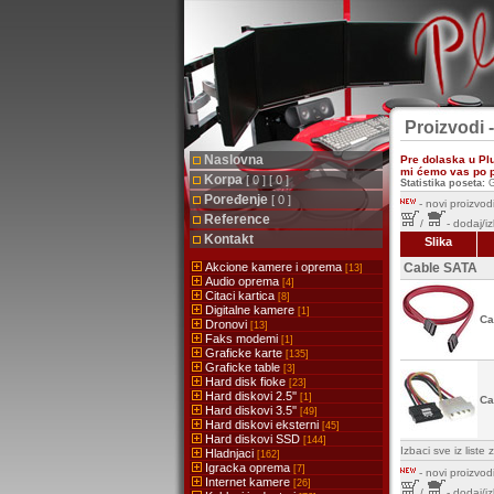
Proizvodi -
Naslovna
Pre dolaska u Pl
mi ćemo vas po pr
Korpa
[ 0 ] [ 0 ]
Statistika poseta:
G
Poređenje
[ 0 ]
-
novi proizvodi
Reference
/
- dodaj/i
Kontakt
Slika
Akcione kamere i oprema
Cable SATA
[13]
Audio oprema
[4]
Citaci kartica
[8]
Digitalne kamere
[1]
Ca
Dronovi
[13]
Faks modemi
[1]
Graficke karte
[135]
Graficke table
[3]
Hard disk fioke
[23]
Hard diskovi 2.5''
[1]
Ca
Hard diskovi 3.5''
[49]
Hard diskovi eksterni
[45]
Hard diskovi SSD
[144]
Izbaci sve iz list
Hladnjaci
[162]
Igracka oprema
[7]
-
novi proizvodi
Internet kamere
[26]
/
- dodaj/i