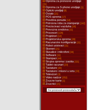
Oprema za prenosne uredjaje
[31]
Oprema za S-phone uredjaje
[1]
Opticki uredjaji
[8]
Ostalo
[21]
POS oprema
[17]
Posebna ponuda
[14]
Potrosna roba za stampanje
[142]
Preciscivaci vazduha
[16]
Prevozna sredstva
[11]
Procesori
[126]
Projektori
[12]
Projektorska oprema
[28]
Racunarske konfiguracije
[11]
Robot usisivaci
[11]
Skeneri
[21]
Slusalice i mikrofoni
[34]
Software
[11]
Stampaci
[44]
Strujna oprema i zastita
[111]
Tablet racunari
[23]
Tastature
[40]
Tastature i misevi u setu
[33]
Televizori
[3]
Video nadzor
[352]
Zvucne karte
[1]
Zvucnici
[21]