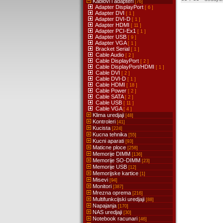
Kablovi i adapteri
[76]
Adapter DisplayPort
[ 6 ]
Adapter DVI
[ 1 ]
Adapter DVI-D
[ 1 ]
Adapter HDMI
[ 11 ]
Adapter PCI-Ex1
[ 1 ]
Adapter USB
[ 9 ]
Adapter VGA
[ 1 ]
Bracket Serial
[ 1 ]
Cable Audio
[ 2 ]
Cable DisplayPort
[ 2 ]
Cable DisplayPort/HDMI
[ 1 ]
Cable DVI
[ 2 ]
Cable DVI-D
[ 1 ]
Cable HDMI
[ 18 ]
Cable Power
[ 2 ]
Cable SATA
[ 2 ]
Cable USB
[ 11 ]
Cable VGA
[ 4 ]
Klima uredjaji
[48]
Kontroleri
[41]
Kucista
[224]
Kucna tehnika
[55]
Kucni aparati
[93]
Maticne ploce
[258]
Memorije DIMM
[136]
Memorije SO-DIMM
[23]
Memorije USB
[12]
Memorijske kartice
[1]
Misevi
[94]
Monitori
[387]
Mrezna oprema
[216]
Multifunkcijski uredjaji
[88]
Napajanja
[170]
NAS uredjaji
[30]
Notebook racunari
[46]