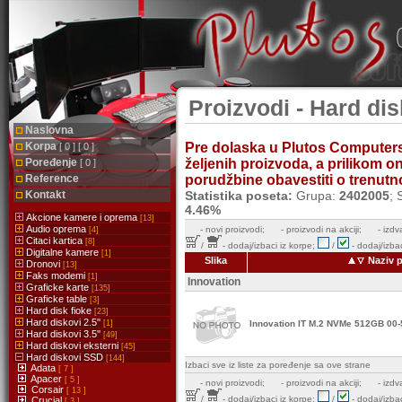
Proizvodi - Hard dis
Naslovna
Korpa
Pre dolaska u Plutos Computer
[ 0 ] [ 0 ]
Poređenje
željenih proizvoda, a prilikom 
[ 0 ]
Reference
porudžbine obavestiti o trenutnoj
Kontakt
Statistika poseta:
Grupa:
2402005
; 
4.46%
Akcione kamere i oprema
[13]
Audio oprema
-
novi proizvodi;
- proizvodi na akciji;
- izdv
[4]
Citaci kartica
[8]
/
- dodaj/izbaci iz korpe;
/
- dodaj/izbac
Digitalne kamere
[1]
Slika
Naziv 
Dronovi
[13]
Faks modemi
[1]
Innovation
Graficke karte
[135]
Graficke table
[3]
Hard disk fioke
[23]
Hard diskovi 2.5''
[1]
Innovation IT M.2 NVMe 512GB 00
Hard diskovi 3.5''
[49]
Hard diskovi eksterni
[45]
Hard diskovi SSD
[144]
Izbaci sve iz liste za poređenje sa ove strane
Adata
[ 7 ]
Apacer
[ 5 ]
-
novi proizvodi;
- proizvodi na akciji;
- izdv
Corsair
[ 13 ]
/
- dodaj/izbaci iz korpe;
/
- dodaj/izbac
Crucial
[ 3 ]