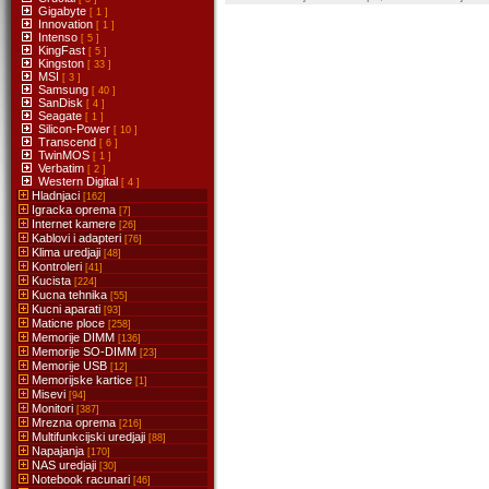
Gigabyte
[ 1 ]
Innovation
[ 1 ]
Intenso
[ 5 ]
KingFast
[ 5 ]
Kingston
[ 33 ]
MSI
[ 3 ]
Samsung
[ 40 ]
SanDisk
[ 4 ]
Seagate
[ 1 ]
Silicon-Power
[ 10 ]
Transcend
[ 6 ]
TwinMOS
[ 1 ]
Verbatim
[ 2 ]
Western Digital
[ 4 ]
Hladnjaci
[162]
Igracka oprema
[7]
Internet kamere
[26]
Kablovi i adapteri
[76]
Klima uredjaji
[48]
Kontroleri
[41]
Kucista
[224]
Kucna tehnika
[55]
Kucni aparati
[93]
Maticne ploce
[258]
Memorije DIMM
[136]
Memorije SO-DIMM
[23]
Memorije USB
[12]
Memorijske kartice
[1]
Misevi
[94]
Monitori
[387]
Mrezna oprema
[216]
Multifunkcijski uredjaji
[88]
Napajanja
[170]
NAS uredjaji
[30]
Notebook racunari
[46]