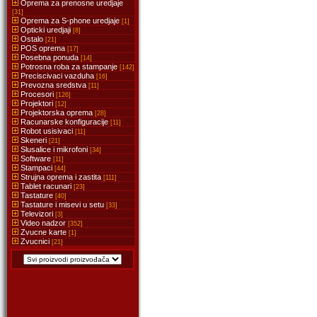
Oprema za prenosne uredjaje
[31]
Oprema za S-phone uredjaje
[1]
Opticki uredjaji
[8]
Ostalo
[21]
POS oprema
[17]
Posebna ponuda
[14]
Potrosna roba za stampanje
[142]
Preciscivaci vazduha
[16]
Prevozna sredstva
[11]
Procesori
[126]
Projektori
[12]
Projektorska oprema
[28]
Racunarske konfiguracije
[11]
Robot usisivaci
[11]
Skeneri
[21]
Slusalice i mikrofoni
[34]
Software
[11]
Stampaci
[44]
Strujna oprema i zastita
[111]
Tablet racunari
[23]
Tastature
[40]
Tastature i misevi u setu
[33]
Televizori
[3]
Video nadzor
[352]
Zvucne karte
[1]
Zvucnici
[21]