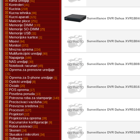
Klima uredjaji
[51]
Kontroleri
[41]
Kucista
[218]
Kucna tehnika
[66]
Kucni aparati
[121]
Surveillance DVR Dahua XVR1B04-
Maticne ploce
[251]
Memorije DIMM
[133]
Memorije SO-DIMM
[25]
Memorije USB
[11]
Memorijske kartice
[1]
Misevi
Surveillance DVR Dahua XVR1B04-
[94]
Monitori
[372]
Mrezna oprema
[224]
Multifunkcijski uredjaji
[90]
Napajanja
[166]
NAS uredjaji
[30]
Surveillance DVR Dahua XVR1B08-
Notebook racunari
[45]
Oprema za prenosne uredjaje
[31]
Oprema za S-phone uredjaje
[1]
Opticki uredjaji
[8]
Ostalo
[20]
Surveillance DVR Dahua XVR1B16-
POS oprema
[17]
Posebna ponuda
[13]
Potrosna roba za stampanje
[140]
Preciscivaci vazduha
[16]
Prevozna sredstva
[11]
Surveillance DVR Dahua XVR5104H
Procesori
[127]
Projektori
[12]
Projektorska oprema
[28]
Racunarske konfiguracije
[9]
Robot usisivaci
[11]
Skeneri
[24]
Surveillance DVR Dahua XVR5108
Slusalice i mikrofoni
[34]
Software
[11]