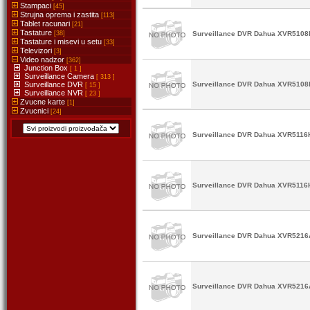
Stampaci
[45]
Strujna oprema i zastita
[113]
Tablet racunari
[21]
Tastature
[38]
Surveillance DVR Dahua XVR5108
Tastature i misevi u setu
[33]
Televizori
[3]
Video nadzor
[362]
Junction Box
[ 1 ]
Surveillance Camera
[ 313 ]
Surveillance DVR
Surveillance DVR Dahua XVR5108H
[ 15 ]
Surveillance NVR
[ 23 ]
Zvucne karte
[1]
Zvucnici
[24]
Surveillance DVR Dahua XVR5116
Surveillance DVR Dahua XVR5116H
Surveillance DVR Dahua XVR5216A
Surveillance DVR Dahua XVR5216