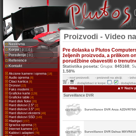
Proizvodi - Video n
Naslovna
Korpa
Pre dolaska u Plutos Computer
[ 0 ] [ 0 ]
Poređenje
željenih proizvoda, a prilikom 
[ 0 ]
Reference
porudžbine obavestiti o trenutnoj
Kontakt
Statistika poseta:
Grupa:
845168
; S
1.58%
Akcione kamere i oprema
[18]
Audio oprema
-
novi proizvodi;
- proizvodi na akciji;
- izdv
[6]
Citaci kartica
[8]
/
- dodaj/izbaci iz korpe;
/
- dodaj/izbac
Dronovi
[15]
Slika
Naziv p
Faks modemi
[1]
Graficke karte
[129]
Surveillance DVR
Graficke table
[4]
Hard disk fioke
[20]
Hard diskovi 2.5''
[2]
Hard diskovi 3.5''
[46]
Surveillance DVR Anza AZDVR750
Hard diskovi eksterni
[49]
Hard diskovi SSD
[149]
Hladnjaci
[157]
Igracka oprema
[7]
Internet kamere
[27]
Surveillance DVR Dahua MXVR41
Kablovi i adapteri
[78]