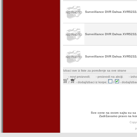
Surveillance DVR Dahua XVR5232
Surveillance DVR Dahua XVR5232
Surveillance DVR Dahua XVR5232A
Izbaci sve iz liste za poređenje sa ove strane
-
novi proizvodi;
- proizvodi na akciji;
- izdv
/
- dodaj/izbaci iz korpe;
/
- dodaj/izbac
Sve cene na ovom sajtu su sa 
Zadržavamo pravo na kor
Copyr
p