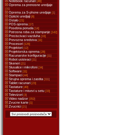
Notebook racunari
[46]
Oprema za prenosne uredjaje
[31]
Oprema za S-phone uredjaje
[1]
Opticki uredjaji
[8]
Ostalo
[21]
POS oprema
[17]
Posebna ponuda
[14]
Potrosna roba za stampanje
[142]
Preciscivaci vazduha
[16]
Prevozna sredstva
[11]
Procesori
[126]
Projektori
[12]
Projektorska oprema
[28]
Racunarske konfiguracije
[11]
Robot usisivaci
[11]
Skeneri
[21]
Slusalice i mikrofoni
[34]
Software
[11]
Stampaci
[44]
Strujna oprema i zastita
[111]
Tablet racunari
[23]
Tastature
[40]
Tastature i misevi u setu
[33]
Televizori
[3]
Video nadzor
[352]
Zvucne karte
[1]
Zvucnici
[21]