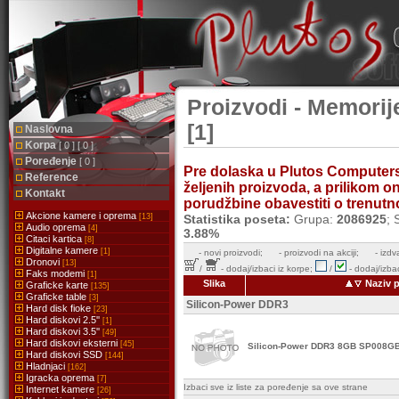
Proizvodi - Memori
[1]
Naslovna
Korpa
[ 0 ] [ 0 ]
Poređenje
[ 0 ]
Pre dolaska u Plutos Computer
Reference
željenih proizvoda, a prilikom 
Kontakt
porudžbine obavestiti o trenutnoj
Akcione kamere i oprema
[13]
Statistika poseta:
Grupa:
2086925
; 
Audio oprema
[4]
3.88%
Citaci kartica
[8]
Digitalne kamere
[1]
-
novi proizvodi;
- proizvodi na akciji;
- izdv
Dronovi
[13]
/
- dodaj/izbaci iz korpe;
/
- dodaj/izbac
Faks modemi
[1]
Slika
Naziv 
Graficke karte
[135]
Graficke table
[3]
Silicon-Power DDR3
Hard disk fioke
[23]
Hard diskovi 2.5''
[1]
Hard diskovi 3.5''
[49]
Hard diskovi eksterni
[45]
Silicon-Power DDR3 8GB SP008G
Hard diskovi SSD
[144]
Hladnjaci
[162]
Igracka oprema
[7]
Izbaci sve iz liste za poređenje sa ove strane
Internet kamere
[26]