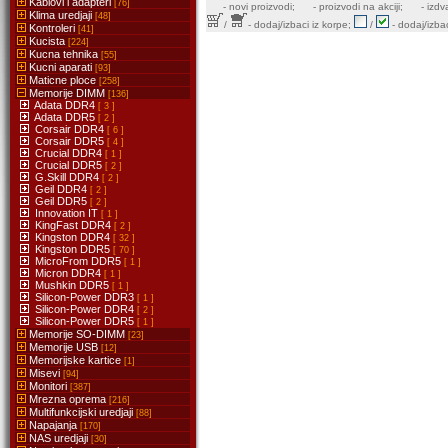
Kablovi i adapteri
[76]
-
novi proizvodi;
- proizvodi na akciji;
- izdv
Klima uredjaji
[48]
/
- dodaj/izbaci iz korpe;
/
- dodaj/izbac
Kontroleri
[41]
Kucista
[224]
Kucna tehnika
[55]
Kucni aparati
[93]
Maticne ploce
[258]
Memorije DIMM
[136]
Adata DDR4
[ 3 ]
Adata DDR5
[ 2 ]
Corsair DDR4
[ 6 ]
Corsair DDR5
[ 4 ]
Crucial DDR4
[ 1 ]
Crucial DDR5
[ 2 ]
G.Skill DDR4
[ 2 ]
Geil DDR4
[ 2 ]
Geil DDR5
[ 2 ]
Innovation IT
[ 1 ]
KingFast DDR4
[ 2 ]
Kingston DDR4
[ 32 ]
Kingston DDR5
[ 70 ]
MicroFrom DDR5
[ 1 ]
Micron DDR4
[ 1 ]
Mushkin DDR5
[ 1 ]
Silicon-Power DDR3
[ 1 ]
Silicon-Power DDR4
[ 2 ]
Silicon-Power DDR5
[ 1 ]
Memorije SO-DIMM
[23]
Memorije USB
[12]
Memorijske kartice
[1]
Misevi
[94]
Monitori
[387]
Mrezna oprema
[216]
Multifunkcijski uredjaji
[88]
Napajanja
[170]
NAS uredjaji
[30]