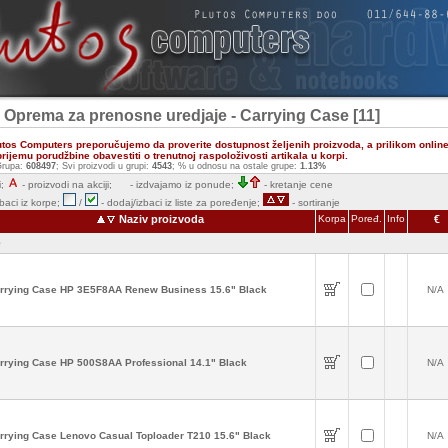
- Oprema za prenosne uredjaje - Carrying Case [11]
utos Computers preporučujemo da proverite dostupnost željenih proizvoda, a prilikom onlin
ijemu porudžbine obavestiti o trenutnoj raspoloživosti artikala u korpi.
rupa:
608497
; Svi proizvodi u grupi:
4543
; % u odnosu na ostale grupe:
1.13%
;
- proizvodi na akciji;
- izdvajamo iz ponude;
- kretanje cene
zbaci iz korpe;
/
- dodaj/izbaci iz liste za poređenje;
- sortiranje
Naziv proizvoda
Korpa
Poređ.
Info
€
e
rrying Case HP 3E5F8AA Renew Business 15.6" Black
N/A
rrying Case HP 500S8AA Professional 14.1" Black
N/A
rrying Case Lenovo Casual Toploader T210 15.6" Black
N/A