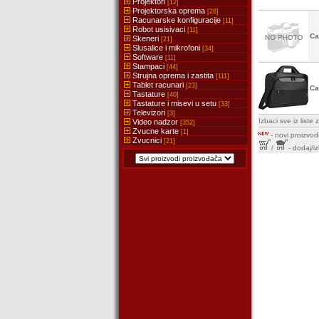
Projektori
[12]
Projektorska oprema
[28]
Racunarske konfiguracije
[11]
Robot usisivaci
[11]
Ca
Skeneri
[21]
Slusalice i mikrofoni
[34]
Software
[11]
Stampaci
[44]
Strujna oprema i zastita
[111]
Tablet racunari
[23]
Ca
Tastature
[40]
Tastature i misevi u setu
[33]
Televizori
[3]
Izbaci sve iz list
Video nadzor
[352]
Zvucne karte
[1]
-
novi proizvodi
Zvucnici
[21]
/
- dodaj/i