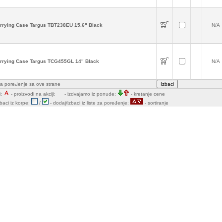
rrying Case Targus TBT238EU 15.6" Black
N/A
rrying Case Targus TCG455GL 14" Black
N/A
e za poređenje sa ove strane
;
- proizvodi na akciji;
- izdvajamo iz ponude;
- kretanje cene
zbaci iz korpe;
/
- dodaj/izbaci iz liste za poređenje;
- sortiranje