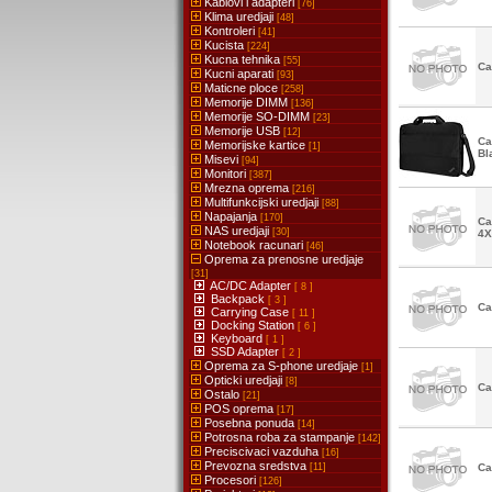
Kablovi i adapteri
[76]
Klima uredjaji
[48]
Kontroleri
[41]
Kucista
[224]
Kucna tehnika
[55]
Ca
Kucni aparati
[93]
Maticne ploce
[258]
Memorije DIMM
[136]
Memorije SO-DIMM
[23]
Memorije USB
[12]
Ca
Memorijske kartice
[1]
Bl
Misevi
[94]
Monitori
[387]
Mrezna oprema
[216]
Multifunkcijski uredjaji
[88]
Napajanja
[170]
Ca
NAS uredjaji
[30]
4X
Notebook racunari
[46]
Oprema za prenosne uredjaje
[31]
AC/DC Adapter
[ 8 ]
Backpack
[ 3 ]
Ca
Carrying Case
[ 11 ]
Docking Station
[ 6 ]
Keyboard
[ 1 ]
SSD Adapter
[ 2 ]
Oprema za S-phone uredjaje
[1]
Opticki uredjaji
[8]
Ca
Ostalo
[21]
POS oprema
[17]
Posebna ponuda
[14]
Potrosna roba za stampanje
[142]
Preciscivaci vazduha
[16]
Prevozna sredstva
[11]
Ca
Procesori
[126]