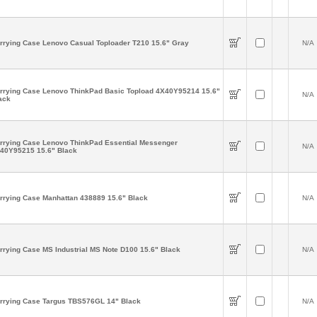
rrying Case Lenovo Casual Toploader T210 15.6" Gray
N/A
rrying Case Lenovo ThinkPad Basic Topload 4X40Y95214 15.6"
N/A
ack
rrying Case Lenovo ThinkPad Essential Messenger
N/A
40Y95215 15.6" Black
rrying Case Manhattan 438889 15.6" Black
N/A
rrying Case MS Industrial MS Note D100 15.6" Black
N/A
rrying Case Targus TBS576GL 14" Black
N/A