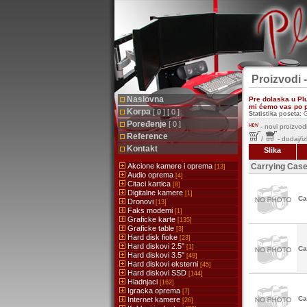
Proizvodi 
Naslovna
Pre dolaska u Pl
mi ćemo vas po pr
Korpa
[ 0 ] [ 0 ]
Statistika poseta:
G
Poređenje
[ 0 ]
-
novi proizvodi
Reference
/
- dodaj/i
Kontakt
Slika
Akcione kamere i oprema
Carrying Cas
[13]
Audio oprema
[4]
Citaci kartica
[8]
Digitalne kamere
[1]
Ca
Dronovi
[13]
Faks modemi
[1]
Graficke karte
[135]
Graficke table
[3]
Hard disk fioke
[23]
Hard diskovi 2.5''
[1]
Ca
Hard diskovi 3.5''
[49]
Hard diskovi eksterni
[45]
Hard diskovi SSD
[144]
Hladnjaci
[162]
Igracka oprema
[7]
Ca
Internet kamere
[26]