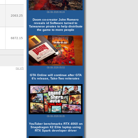
08-08-2026 06:24
2063.25
Doom co-creator John Romero
reveals id Software turned to
Taiwanese pirates to help distribute
the game to more people
6872.15
08-08-2026 05:53
na vrh
GTA Online will continue after GTA
6's release, Take-Two reiterates
08-08-2026 00:35
YouTuber benchmarks RTX 4060 on
Snapdragon X2 Elite laptop using
RTX Spark developer driver