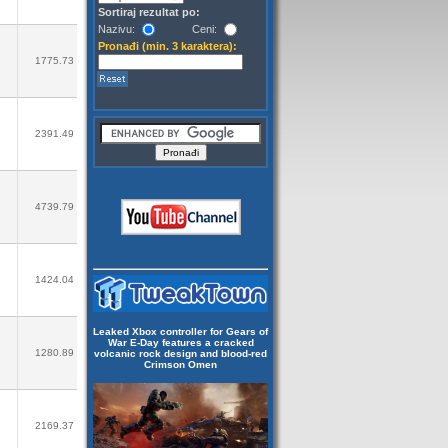
Sortiraj rezultat po:
Nazivu:
Ceni:
Pronađi (min. 3 karaktera):
1775.73
2391.49
4739.79
1424.04
Leaked Xbox controller for Gears of
War E-Day features a cracked
1280.89
volcanic rock design and blood-red
Crimson Omen
2169.37