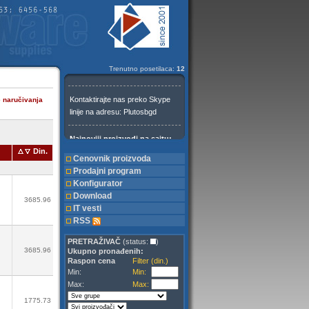
Trenutno posetilaca:
12
e naručivanja
Din.
Cenovnik proizvoda
Prodajni program
Konfigurator
Download
3685.96
IT vesti
RSS
PRETRAŽIVAČ
(status:
)
3685.96
Ukupno pronađenih:
Raspon cena
Filter (din.)
Min:
Min:
Max:
Max:
1775.73